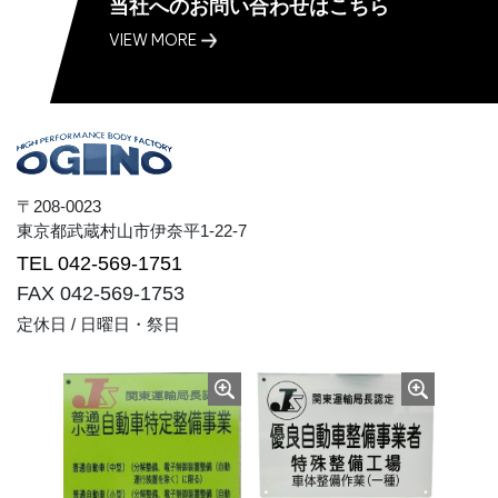
当社へのお問い合わせはこちら
・当該外部サービスでユーザーが利用するID
VIEW MORE
・その他当該外部サービスのプライバシー設定によりユ
ーザーが連携先に開示を認めた情報
(3) ユーザーが本サービスを利用するにあたって、当社
が収集する情報
当社は、本サービスへのアクセス状況やそのご利用方法
に関する情報を収集することがあります。これには以下
の情報が含まれます。
〒208-0023
・リファラ
​​​​​​​東京都武蔵村山市伊奈平1-22-7
・IPアドレス
TEL 042-569-1751
・サーバーアクセスログに関する情報
FAX 042-569-1753
・Cookie、ADID、IDFAその他の識別子
定休日 / 日曜日・祭日
(4) ユーザーが本サービスを利用するにあたって、当社
がユーザーの個別同意に基づいて収集する情報
当社は、ユーザーが3-1に定める方法により個別に同意
した場合、当社は以下の情報を利用中の端末から収集し
ます。
・位置情報
2.利用目的