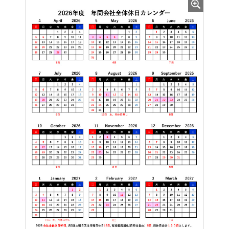
https://support.google.com/analytics/answer/181881?
hl=ja
(4) 利用目的：本サイトの閲覧状況及び当社サイトを含
む広告効果等の情報を解析するため
5.第三者提供
当社は、利用者情報のうち、個人情報については、あら
かじめユーザーの同意を得ないで、第三者に提供しませ
ん。但し、次に掲げる必要があり第三者に提供する場合
はこの限りではありません。
(1) 当社が利用目的の達成に必要な範囲内において個人
情報の取扱いの全部または一部を委託する場合
(2) 合併その他の事由による事業の承継に伴って個人情
報が提供される場合
(3) 第4項の定めに従って、提携先または情報収集モジュ
ール提供者へ個人情報が提供される場合
(4) 国の機関もしくは地方公共団体またはその委託を受
けた者が法令の定める事務を遂行することに対して協力
する必要がある場合であって、ユーザーの同意を得るこ