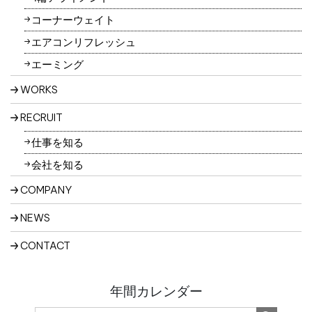
3-2 ユーザーは、本サービスの所定の設定を行うことに
コーナーウェイト
より、利用者情報の全部または一部についてその収集又
エアコンリフレッシュ
は利用の停止を求めることができ、この場合、当社は速
やかに、当社の定めるところに従い、その利用を停止し
エーミング
ます。なお利用者情報の項目によっては、その収集また
WORKS
は利用が本サービスの前提となるため、当社所定の方法
により本サービスを退会した場合に限り、当社はその収
RECRUIT
集又は利用を停止します。
仕事を知る
4.外部送信、第三者提供、情報収集モジュールの有無
会社を知る
4-1 本サービスでは、以下の提携先が、ユーザーの端末
にCookieを保存し、これを利用して利用者情報を蓄積及
COMPANY
び利用している場合があります。
(1) 提携先：matomo、googleアナリティクス
NEWS
(2) 上記提携先のプライバシーポリシーのURL：
CONTACT
https://matomo.org/privacy-policy/
https://policies.google.com/privacy?hl=ja
年間カレンダー
(3) 上記提携先のオプトアウト（無効化）URL：
https://matomo.org/privacy-policy/