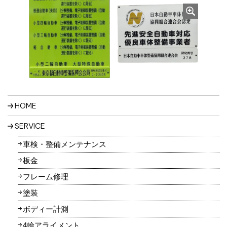
本サービスのサービス提供にかかわる利用者情報の具体
的な利用目的は以下のとおりです。
(1) 本サービスに関する登録の受付、本人確認、ユーザ
ー認証、ユーザー設定の記録、利用料金の決済計算等本
サービスの提供、維持、保護及び改善のため
(2) ユーザーのトラフィック測定及び行動測定のため
(3) 広告の配信、表示及び効果測定のため
(4) 本サービスに関するご案内、お問い合わせ等への対
応のため
HOME
(5) 本サービスに関する当社の規約、ポリシー等（以下
SERVICE
「規約等」といいます。）に違反する行為に対する対応
のため
車検・整備メンテナンス
(6) 本サービスに関する規約等の変更などを通知するた
板金
め
フレーム修理
3.通知・公表または同意取得の方法、利用中止要請の
方法
塗装
3-1 以下の利用者情報については、その収集が行われる
ボディー計測
前にユーザーの同意を得るものとします。
4輪アライメント
・位置情報