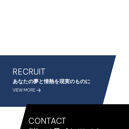
るものを意味するものとします。本サービスにおいて当
社が収集する利用者情報は、その収集方法に応じて、以
下のようなものとなります。
(1) ユーザーからご提供いただく情報 本サービスを利用
するために、または本サービスの利用を通じてユーザー
からご提供いただく情報は以下のとおりです。
・氏名、生年月日、性別、職業等プロフィールに関する
情報
・メールアドレス、電話番号、住所等連絡先に関する情
報
・入力フォームその他当社が定める方法を通じてユーザ
RECRUIT
ーが入力または送信する情報
(2) ユーザーが本サービスの利用において、他のサービ
あなたの夢と情熱を現実のものに
スと連携を許可することにより、当該他のサービスから
VIEW MORE
ご提供いただく情報
ユーザーが、本サービスを利用するにあたり、ソーシャ
ルネットワーキングサービス等の他のサービスとの連携
を許可した場合には、その許可の際にご同意いただいた
CONTACT
内容に基づき、以下の情報を当該外部サービスから収集
します。